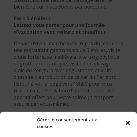
bien-être sur place 30mns par personne.
Pack 5 étoiles :
Laissez vous porter pour une journée
d'exception avec voiture et chauffeur
Départ 09h30 : marché local, repas du midi dans
une restaurant gastronomique 3 étoiles, visite
d'une forteresse médiévale, site troglodytique
et grotte préhistorique, visite d'un élevage
d'oie du Périgord avec dégustation et visite
d'un site d eproduction de caviar du Périgord.
Retour à votre lodge vers 18h00 pour vous
ressourcer, réservation d'un restaurant avec
apéritif offert pour votre soirée ( transport
assuré par vous-même).
RESERVATION POUR DEUX PERSONNES AU
Gérer le consentement aux
MOINS UN MOIS A L'AVANCE
cookies
TARIF :
450€ par personne.