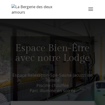
Espace Bien-Être
avec notre Lodge
Espace Relaxation-Spa-Sauna-Jacuzzi en
illimité
Piscine chauffée
Parc illuminé en soirée